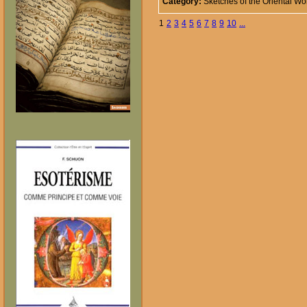
Category:
Sketches of the Oriental Wo
1
2
3
4
5
6
7
8
9
10
...