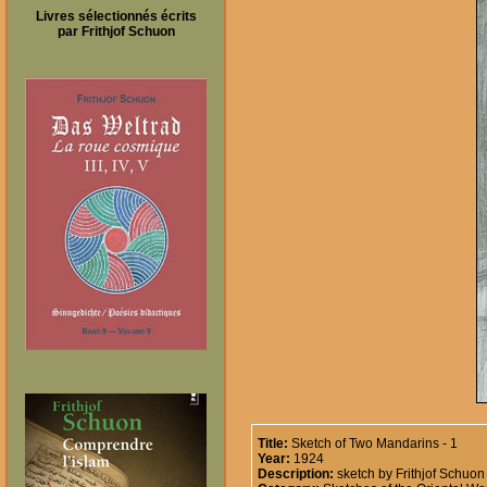
Livres sélectionnés écrits
par Frithjof Schuon
Title:
Sketch of Two Mandarins - 1
Year:
1924
Description:
sketch by Frithjof Schuon