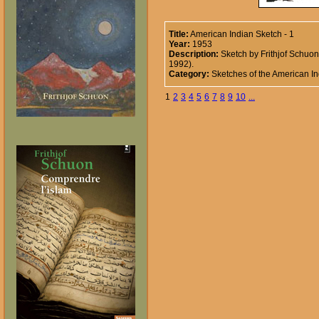
Title:
American Indian Sketch - 1
Year:
1953
Description:
Sketch by Frithjof Schuon
1992).
Category:
Sketches of the American I
1
2
3
4
5
6
7
8
9
10
...