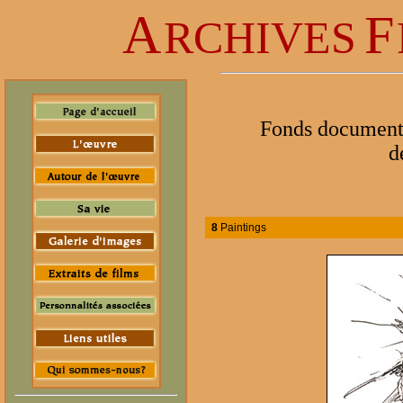
A
F
RCHIVES
Fonds documentai
d
8
Paintings