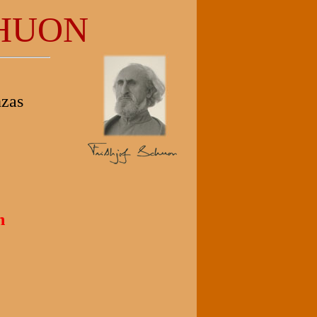
HUON
nzas
n