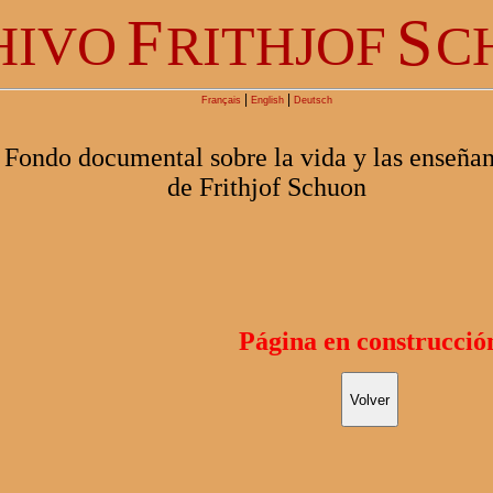
F
S
HIVO
RITHJOF
C
|
|
Français
English
Deutsch
Fondo documental sobre la vida y las enseña
de Frithjof Schuon
Página en construcció