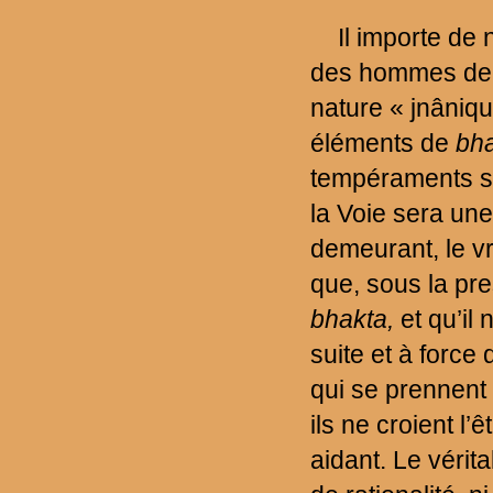
Il importe de 
des hommes de 
nature « jnâniqu
éléments de
bha
tempéraments sp
la Voie sera
une
demeurant, le v
que, sous la pre
bhakta,
et qu’il 
suite et à forc
qui se prennent
ils ne croient l’
aidant. Le vérit