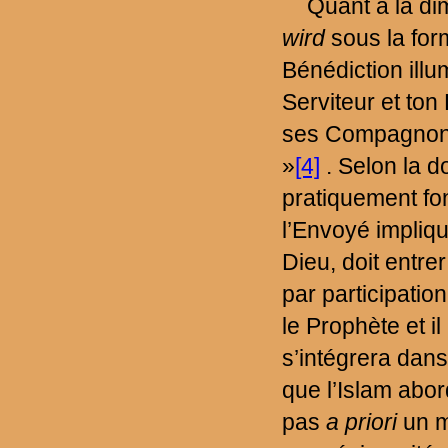
Quant à la di
wird
sous la for
Bénédiction ill
Serviteur et ton 
ses Compagnons,
»
[4]
. Selon la d
pratiquement fon
l’Envoyé impliqu
Dieu, doit entre
par participati
le Prophète et i
s’intégrera dans
que l’Islam abo
pas
a priori
un m