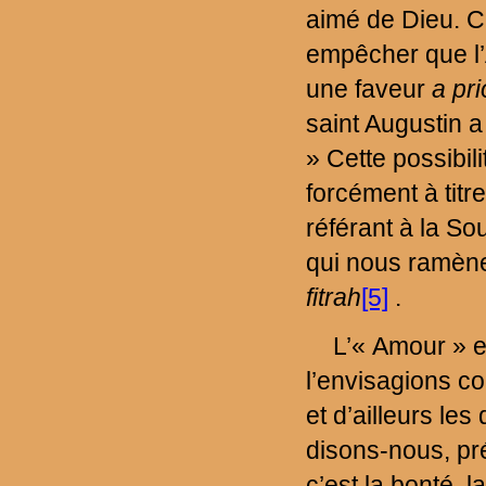
aimé de Dieu. Ce
empêcher que l’
une faveur
a pri
saint Augustin a
» Cette possibilit
forcément à titr
référant à la So
qui nous ramène 
fitrah
[5]
.
L’« Amour » e
l’envisagions 
et d’ailleurs le
disons-nous, pré
c’est la bonté, l