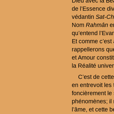
Dieu avec la Béa
de l’Essence di
védantin
Sat-Ch
Nom
Rahmân
en
qu’entend l’Eva
Et comme c’est a
rappellerons qu
et Amour consti
la Réalité univer
C’est de cett
en entrevoit les 
foncièrement le
phénomènes; il 
l’âme, et cette 