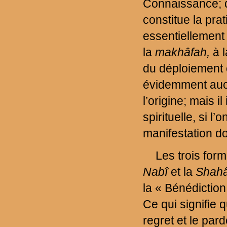
Connaissance; d’
constitue la pra
essentiellement 
la
makhâfah,
à 
du déploiement c
évidemment aucun
l’origine; mais 
spirituelle, si l
manifestation d
Les trois for
Nabî
et la
Shah
la « Bénédiction
Ce qui signifie 
regret et le pa