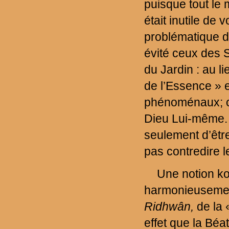
puisque tout le m
était inutile de 
problématique du
évité ceux des S
du Jardin : au li
de l’Essence » 
phénoménaux; or
Dieu Lui-même. 
seulement d’êtr
pas contredire l
Une notion ko
harmonieusement 
Ridhwân,
de la «
effet que la Béa