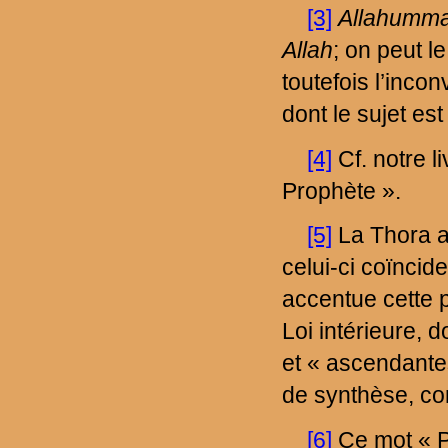
[3]
Allahumm
Allah
; on peut l
toutefois l’inco
dont le sujet est 
[4]
Cf. notre l
Prophète ».
[5]
La Thora a
celui-ci coïncid
accentue cette 
Loi intérieure, d
et « ascendantes
de synthèse, co
[6]
Ce mot « P