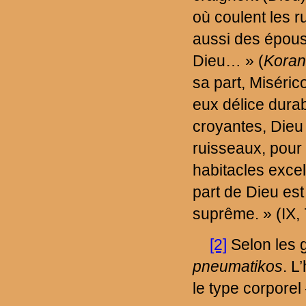
où coulent les r
aussi des épous
Dieu… » (
Koran
sa part, Miséric
eux délice durab
croyantes, Dieu 
ruisseaux, pour 
habitacles excel
part de Dieu est
suprême. » (IX, 
[2]
Selon les 
pneumatikos
. L
le type corpore