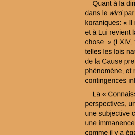
Quant à la di
dans le
wird
par
koraniques:
«
Il
et à Lui revient 
chose. » (LXIV,
telles les lois 
de la Cause prem
phénomène, et r
contingences in
La « Connais
perspectives, u
une subjective 
une immanence o
comme il y a ég