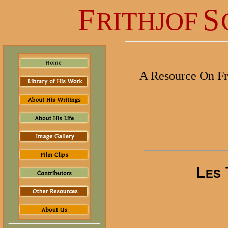
F
S
RITHJOF
A Resource On Fr
Les 