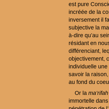
est pure Conscie
incréée de la co
inversement il fa
subjective la ma
à-dire qu’au s
résidant en nous
différenciant, l
objectivement, c
individuelle un
savoir la raison
au fond du coeur,
Or la
ma‘rifa
immortelle dans 
pénétration de l’