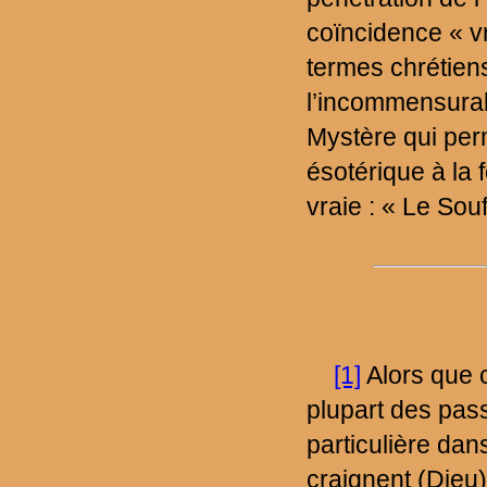
coïncidence « vr
termes chrétiens
l’incommensurab
Mystère qui perm
ésotérique à la 
vraie : « Le Souf
[1]
Alors que c
plupart des pass
particulière dan
craignent (Dieu)