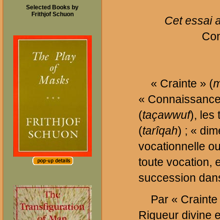
Selected Books by
Frithjof Schuon
Cet essai a
Com
« Crainte » (
m
« Connaissance
(
taçawwuf
), les
(
tarîqah
) ; « di
vocationnelle o
toute vocation, 
succession dans
Par « Crainte 
Rigueur divine e