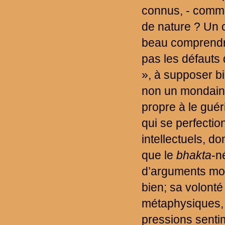
connus, - comme
de nature ? Un c
beau comprendr
pas les défauts 
», à supposer bi
non un mondain 
propre à le guér
qui se perfecti
intellectuels, d
que le
bhakta
-n
d’arguments mor
bien; sa volonté
métaphysiques, 
pressions senti