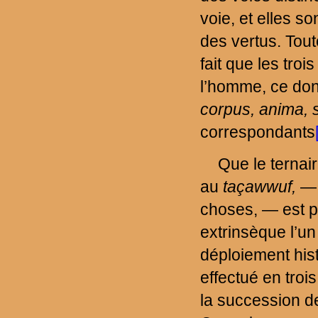
voie, et elles s
des vertus. Tout
fait que les tro
l’homme, ce dont
corpus,
anima,
correspondants
Que le ternai
au
taçawwuf,
— 
choses, — est p
extrinsèque l’un 
déploiement his
effectué en troi
la succession d