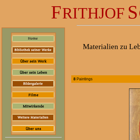
F
S
RITHJOF
Materialien zu Le
8
Paintings