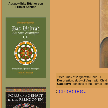
Ausgewählte Bücher von
Frithjof Schuon
Title:
Study of Virgin with Child - 1
Description:
study of Virgin with Child
Category:
Paintings of the Eternal Fe
1
2
3
4
5
6
7
8
9
10
...